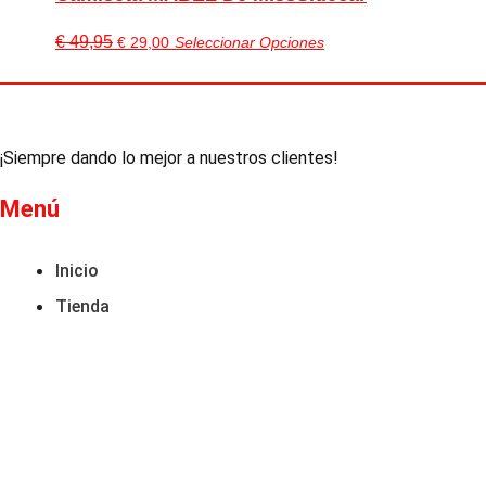
El
El
Este
€
49,95
€
29,00
Seleccionar Opciones
precio
precio
producto
original
actual
tiene
era:
es:
múltiples
€ 49,95.
€ 29,00.
variantes.
¡Siempre dando lo mejor a nuestros clientes!
Las
opciones
Menú
se
pueden
Inicio
elegir
Tienda
en
la
página
de
producto