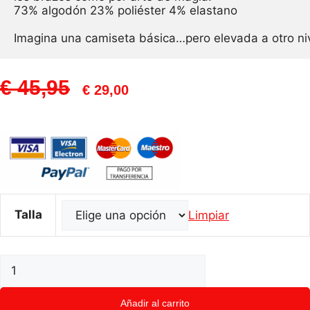
73% algodón 23% poliéster 4% elastano 

Imagina una camiseta básica…pero elevada a otro niv
El
El
€
45,95
€
29,00
Precio
Precio
Original
Actual
Era:
Es:
€ 45,95.
€ 29,00.
Talla
Limpiar
Camiseta
IRIS
de
Añadir al carrito