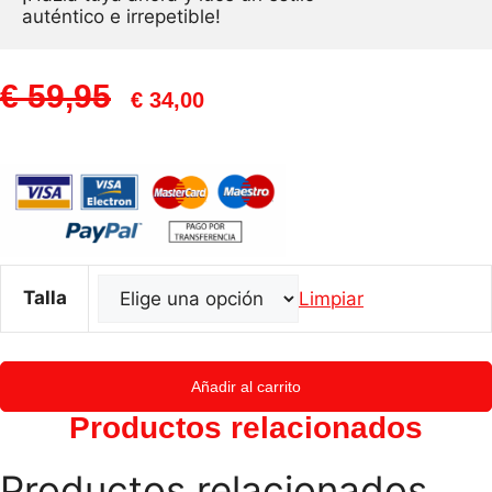
auténtico e irrepetible!
El
El
€
59,95
€
34,00
Precio
Precio
Original
Actual
Era:
Es:
€ 59,95.
€ 34,00.
Talla
Limpiar
Camisa
Añadir al carrito
LUCIA
Productos relacionados
de
nicté
Productos relacionados
cantidad