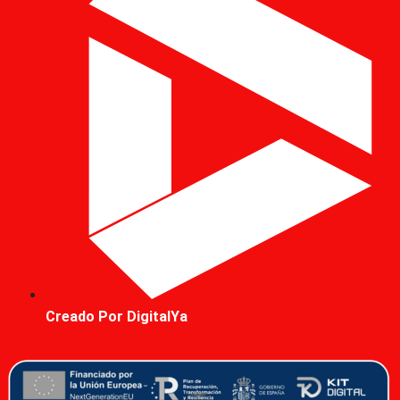
Creado Por DigitalYa