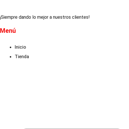
tiene
era:
es:
múltiples
€ 54,95.
€ 34,00.
variantes.
¡Siempre dando lo mejor a nuestros clientes!
Las
opciones
Menú
se
pueden
Inicio
elegir
Tienda
en
la
página
de
producto